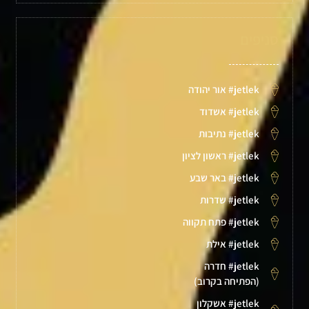
סניפים
jetlek# אור יהודה
jetlek# אשדוד
jetlek# נתיבות
jetlek# ראשון לציון
jetlek# באר שבע
jetlek# שדרות
jetlek# פתח תקווה
jetlek# אילת
jetlek# חדרה
(הפתיחה בקרוב)
jetlek# אשקלון