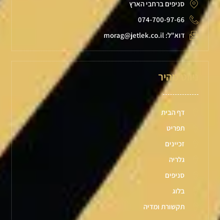
סניפים ברחבי הארץ
074-700-97-66
דוא"ל: morag@jetlek.co.il
ניווט מהיר
דף הבית
תפריט
זכיינים
גלריה
סניפים
בלוג
תקשורת ומדיה