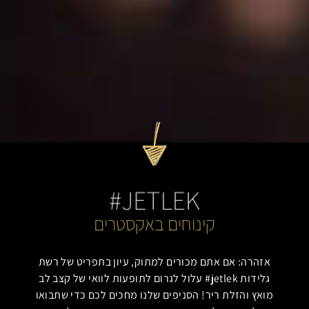
JETLEK#
קינוחים באקסטרים
אזהרה: אם אתם מכורים למתוק, עיון בתפריט של רשת
גלידות jetlek# עלול לגרום לתופעות לוואי של קצב לב
מואץ והזלת ריר! הסניפים שלנו מחכים לכם כדי שתבואו