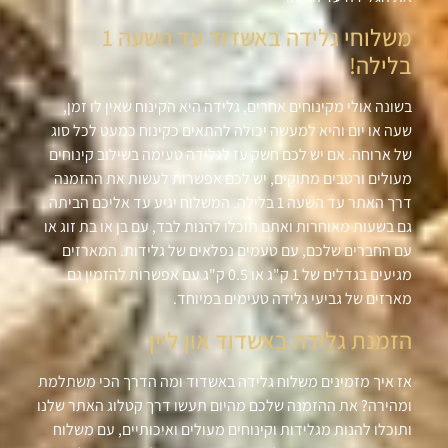
משלוחי גלידה באשדוד עד השעה 1
בלילה!
בשונה אולי מקינוחים אחרים, גלידה היא הקינוח שאין לו זמן,
שעה או יום והיא למעשה יכולה להתאים כקינוח כמעט לכל סוג
של ארוחה. אם יש לכם חשק עז לגלידה טעימה בשילוב קינוחים
מעולים ורטבים מתוקים, יש לכם אפשרות לעשות את ההזמנה
דרך האתר עד השעה 1 בלילה. המשלוח יגיע עד אליכם הביתה
גם בשעות מאוחרות ואתם תוכלו להנות לבד, עם בן או בת זוג או
עם החברים שלכם, עם טעמים נפלאים של גלידות. המארזים
מגיעים בגדלים של 1 ק"ג או 0.5 ק"ג עם אפשרות להזמין גם
מארזים של גביעי גלידה טעימים במיוחד.
הזמנת גלידה באשדוד און ליין
אז איך מזמינים משלוח גלידה באשדוד ומה הדרך הכי משתלמת
ומהירה? את ההזמנה שלכם מהיום תעשו דרך קטלוג האתר שלנו
ותוכלו להנות מגלידות וקינוחים מעולים ואיכותיים, עם משלוח