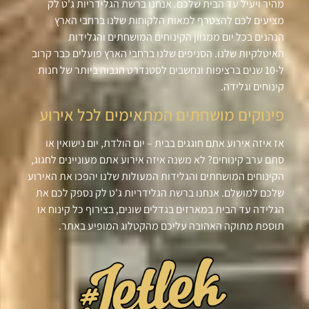
מהיר ויעיל עד הבית שלכם. אנחנו ברשת הגלידריות ג'ט לק
מציעים לכם להצטרף למאות הלקוחות שלנו ברחבי הארץ
הנהנים בכל יום ממגוון הקינוחים המושחתים והגלידות
האיטלקיות שלנו. הסניפים שלנו ברחבי הארץ פועלים כבר קרוב
ל-10 שנים ברציפות ונחשבים לסטנדרט הגבוה ביותר של חנות
קינוחים וגלידה.
פינוקים מושחתים המתאימים לכל אירוע
אז איזה אירוע אתם חוגגים בבית – יום הולדת, יום נישואין או
סתם ערב קינוחים? לא משנה איזה אירוע אתם מעוניינים לחגוג,
הקינוחים המושחתים והגלידות המעולות שלנו יהפכו את האירוע
שלכם למושלם. אנחנו ברשת הגלידריות ג'ט לק נספק לכם את
הגלידה עד הבית במארזים בגדלים שונים, בצירוף כל קינוח או
תוספת מתוקה האהובה עליכם מהקטלוג המופיע באתר.