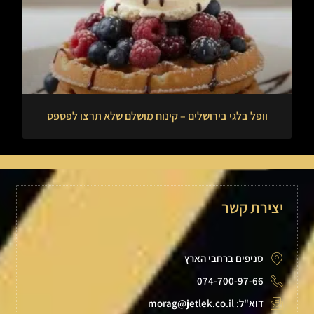
וופל בלגי בירושלים – קינוח מושלם שלא תרצו לפספס
יצירת קשר
סניפים ברחבי הארץ
074-700-97-66
דוא"ל: morag@jetlek.co.il