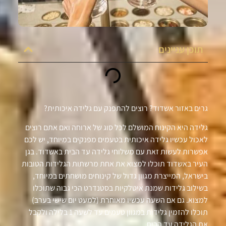
תוכן עניינים
גרים באזור אשדוד? רוצים להתפנק עם גלידה איכותית?
גלידה היא הקינוח המושלם לכל סוג של ארוחה ואם אתם רוצים
לאכול עכשיו גלידה איכותית בטעמים מפנקים במיוחד, יש לכם
אפשרות לעשות זאת עם משלוחי גלידה עד הבית באשדוד. בגן
העיר באשדוד תוכלו למצוא את אחת מרשתות הגלידות הטובות
בישראל, המייצרת מגוון גדול של קינוחים מושחתים במיוחד,
בשילוב גלידות שמנת איטלקיות בסטנדרט הכי גבוה שתוכלו
למצוא. גם אם השעה עכשיו מאוחרת (למעט יום שישי בערב)
תוכלו להזמין גלידות במגוון טעמים עד לשעה 1 בלילה ולקבל
את הגלידה עד הבית.