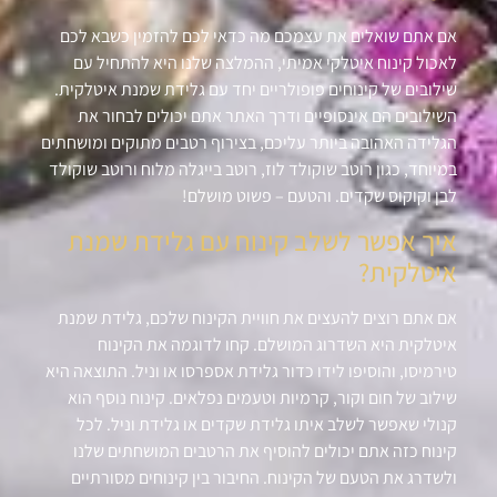
אם אתם שואלים את עצמכם מה כדאי לכם להזמין כשבא לכם
לאכול קינוח איטלקי אמיתי, ההמלצה שלנו היא להתחיל עם
שילובים של קינוחים פופולריים יחד עם גלידת שמנת איטלקית.
השילובים הם אינסופיים ודרך האתר אתם יכולים לבחור את
הגלידה האהובה ביותר עליכם, בצירוף רטבים מתוקים ומושחתים
במיוחד, כגון רוטב שוקולד לוז, רוטב בייגלה מלוח ורוטב שוקולד
לבן וקוקוס שקדים. והטעם – פשוט מושלם!
איך אפשר לשלב קינוח עם גלידת שמנת
איטלקית?
אם אתם רוצים להעצים את חוויית הקינוח שלכם, גלידת שמנת
איטלקית היא השדרוג המושלם. קחו לדוגמה את הקינוח
טירמיסו, והוסיפו לידו כדור גלידת אספרסו או וניל. התוצאה היא
שילוב של חום וקור, קרמיות וטעמים נפלאים. קינוח נוסף הוא
קנולי שאפשר לשלב איתו גלידת שקדים או גלידת וניל. לכל
קינוח כזה אתם יכולים להוסיף את הרטבים המושחתים שלנו
ולשדרג את הטעם של הקינוח. החיבור בין קינוחים מסורתיים