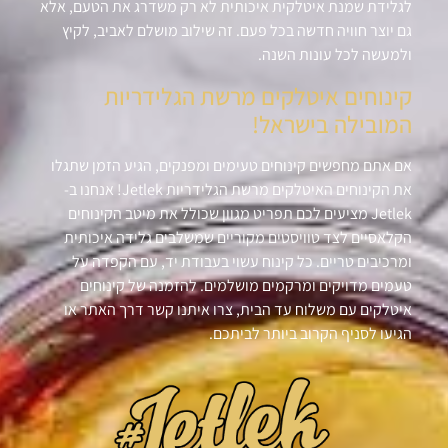
לגלידת שמנת איטלקית איכותית לא רק משדרג את הטעם, אלא
גם יוצר חוויה חדשה בכל פעם. זה שילוב מושלם לאביב, לקיץ
ולמעשה לכל עונות השנה.
קינוחים איטלקים מרשת הגלידריות
המובילה בישראל!
אם אתם מחפשים קינוחים טעימים ומפנקים, הגיע הזמן שתגלו
את הקינוחים האיטלקים מרשת הגלידריות Jetlek! אנחנו ב-
Jetlek מציעים לכם תפריט מגוון שכולל את מיטב הקינוחים
הקלאסיים לצד טוויסטים מקוריים שמשלבים גלידה איכותית
ומרכיבים טריים. כל קינוח עשוי בעבודת יד, עם הקפדה על
טעמים מדויקים ומרקמים מושלמים. להזמנה של קינוחים
איטלקים עם משלוח עד הבית, צרו איתנו קשר דרך האתר או
הגיעו לסניף הקרוב ביותר לביתכם.