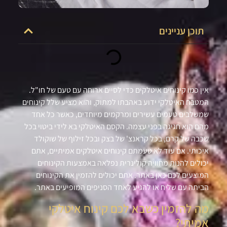
תוכן עניינים
אין כמו קינוחים איטלקים כדי לסיים ארוחה עם טעם של חו"ל.
המטבח האיטלקי ידוע באהבתו למתוק, והוא מציע שלל קינוחים
שמשלבים טעמים עשירים ומרקמים מיוחדים, כאשר כל אחד
מהם הוא חגיגה בפני עצמה. הקסם האיטלקי בא לידי ביטוי בכל
שכבה של קרם, בכל קראנצ' של בצק ובכל זילוף של שוקולד
איכותי. אם עוד לא טעמתם קינוחים איטלקים אמיתיים, אתם
יכולים להנות מחוויה קולינרית נפלאה באמצעות הקינוחים
המוצעים לכם כאן באתר. אתם יכולים להזמין את הקינוחים
הביתה עם שליח או להגיע לאחד הסניפים המופיעים באתר.
מה להזמין כשבא לכם קינוח איטלקי
אמיתי?