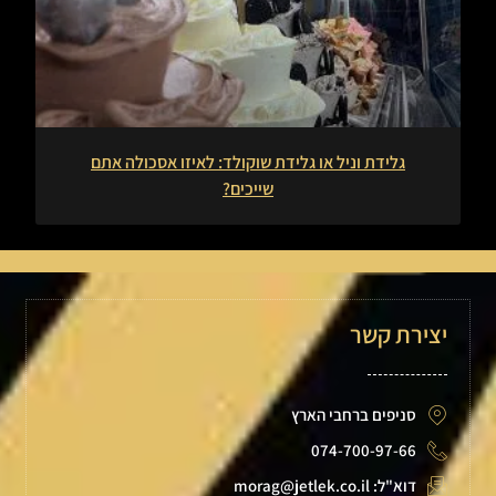
גלידת וניל או גלידת שוקולד: לאיזו אסכולה אתם
שייכים?
יצירת קשר
סניפים ברחבי הארץ
074-700-97-66
דוא"ל: morag@jetlek.co.il