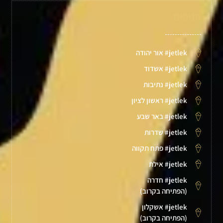
סניפים
jetlek# אור יהודה
jetlek# אשדוד
jetlek# נתיבות
jetlek# ראשון לציון
jetlek# באר שבע
jetlek# שדרות
jetlek# פתח תקווה
jetlek# אילת
jetlek# חדרה
(הפתיחה בקרוב)
jetlek# אשקלון
(הפתיחה בקרוב)