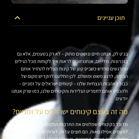
תוכן עניינים
בג'ט לק, אנחנו חיים ונושמים מתוק – לא רק בטעמים, אלא גם
בזכרונות. מדי יום, אנחנו זוכים לראות איך לקוחות מכל הגילים
מתרגשים מחדש כשביס קטן של קינוח מצליח להחזיר אותם
הביתה, לרגע פשוט ומושלם. לכן החלטנו להקדיש מקום של
כבוד לאהבות הנצחיות שלנו – קינוחים ישראלים על זמניים –
ולהכניס אותם לתפריט הגלידות והקינוחים שלנו, כמו שרק אנחנו
יודעים
.
מה זה בעצם קינוחים ישראלים על זמניים
?
מדובר בקינוחים שמלווים את התרבות המקומית עשרות שנים –
לפעמים אפילו מאות. הם חוצים עדות, דורות ומסורות, ונשארים