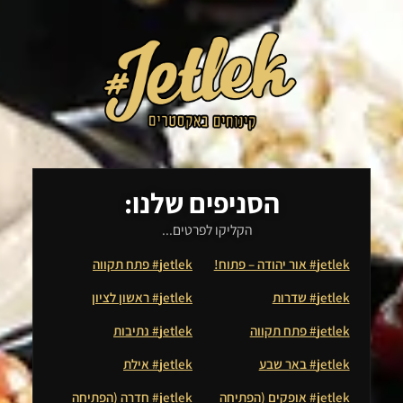
הסניפים שלנו:
הקליקו לפרטים...
jetlek# אור יהודה – פתוח!
jetlek# פתח תקווה
jetlek# שדרות
jetlek# ראשון לציון
jetlek# פתח תקווה
jetlek# נתיבות
jetlek# באר שבע
jetlek# אילת
jetlek# אופקים (הפתיחה
jetlek# חדרה (הפתיחה