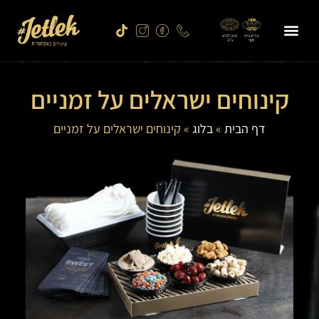
בד"צ בית
הרב לנדא
יוסף
ב"ב
תפריט ג’ט לק
הסניפים שלנו
תקשורת ומדיה
הצטרף למועדון החברים
זכיינות לחנות גלידה
קינוחים ישראלים על זמניים
דף הבית
»
בלוג
»
קינוחים ישראלים על זמניים