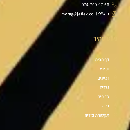
074-700-97-66
דוא"ל: morag@jetlek.co.il
ניווט מהיר
דף הבית
תפריט
זכיינים
גלריה
סניפים
בלוג
תקשורת ומדיה