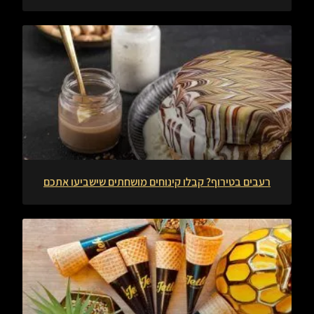
רעבים בטירוף? קבלו קינוחים מושחתים שישביעו אתכם