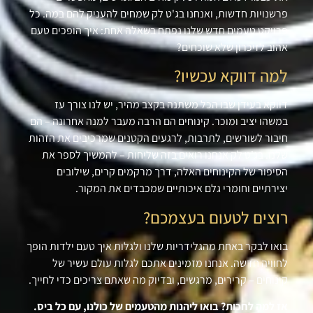
פרשנויות חדשות, ואנחנו בג'ט לק שמחים להעניק להם במה. כל
פרויקט טעמים חדש שלנו נפתח בשאלה אחת: איך הופכים טעם
אהוב לזיכרון שלא שוכחים
?
למה דווקא עכשיו
?
דווקא בעידן שבו הכל משתנה בקצב מהיר, יש לנו צורך עז
במשהו יציב ומוכר. קינוחים הם הרבה מעבר למנה אחרונה – הם
חיבור לשורשים, לתרבות, לרגעים הקטנים שמרכיבים את הזהות
שלנו. בג'ט לק אנחנו רואים בזה שליחות – להמשיך לספר את
הסיפור של הקינוחים האלה, דרך מרקמים קרים, שילובים
יצירתיים וחומרי גלם איכותיים שמכבדים את המקור
.
רוצים לטעום בעצמכם
?
בואו לבקר באחת מהגלידריות שלנו ולגלות איך טעם ילדות הופך
לחוויה חדשה. אנחנו מזמינים אתכם לגלות עולם עשיר של
קינוחים – קרירים, מרגשים, ובדיוק מה שאתם צריכים כדי לחייך
.
אז למה לחכות? בואו ליהנות מהטעמים של כולנו, עם כל ביס
.