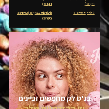
בקרוב)
בקרוב)
jetlek# אשדוד
jetlek# אשקלון (הפתיחה
בקרוב)
בג'ט לק מחפשים זכיינים
וזו ההזדמנות שלך