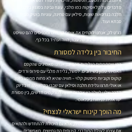
איתנו בזכות הטעם, הפשטות, והיכולת לעורר רגש אמיתי. אנחנו
מדברים על קלאסיקות כמו מלבי, עוגת גבינה בסגנון בלקני,
חלבה בגרסאות שונות, סילאן עם טחינה, עוגיות בוטיק מבית
סבתא ועוד
.
בג'ט לק, אנחנו לוקחים את אותם קינוחים ומכניסים להם טוויסט
קריר ומרענן – שילוב של עבר, הווה ועתיד בכל כף
.
החיבור בין גלידה למסורת
כמי שמתמחים בגלידות פרמיום, אנחנו מאמינים שהקסם
האמיתי טמון בשילובים. למשל, גלידת מלבי עם סירופ ורדים,
קוקוס וקוביות פיסטוק קלוי – חוויה שהיא לא פחות ממסע בזמן.
או אולי תרצו גלידת חלבה וסילאן עם שברי בקלוואה? זו בדיוק
הדרך שלנו לשלב בין אהבות ישנות למרקמים חדשים, בין מסורת
ישראלית לניחוח בינלאומי
.
מה הופך קינוח ישראלי לנצחי
?
זו לא רק השייכות המקומית, אלא גם היכולת להתחדש ולהתאים
את עצמו לעולם המודרני. קינוחים הם גמישים, מאפשרים