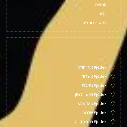
סניפים
בלוג
תקשורת ומדיה
סניפים
jetlek# אור יהודה
jetlek# אשדוד
jetlek# נתיבות
jetlek# ראשון לציון
jetlek# באר שבע
jetlek# שדרות
jetlek# פתח תקווה