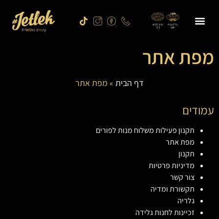
בד"צ בית
הרב לנדא
יוסף
ב"ב
תפריט ג’ט לק
הסניפים שלנו
תקשורת ומדיה
הצטרף למועדון החברים
זכיינות לחנות גלידה
מפת אתר
דף הבית
»
מפת אתר
עמודים
תקנון פעילות משלוח מנות לפורים
מפת אתר
תקנון
מדיניות פרטיות
צור קשר
תקשורת ומדיה
גלריה
זכיינות לחנות גלידה