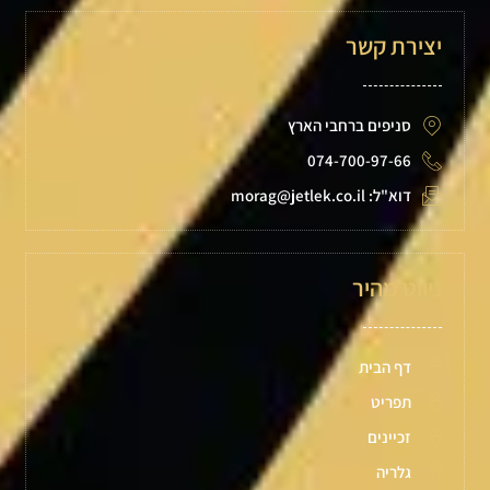
יצירת קשר
סניפים ברחבי הארץ
074-700-97-66
דוא"ל: morag@jetlek.co.il
ניווט מהיר
דף הבית
תפריט
זכיינים
גלריה