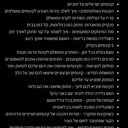
קינוחים ישראלים על זמניים
הקינוח האולטימטיבי: איך לשלב פירות ויוגורט לקינוחים מושלמים
פריז על הצלחת: הסודות לקרפ המושלם
פנקייק מהאגדות: מתוק כמו בחלומות, קל כמו בבית
סוד הפינוקים המוקפאים – איך לשמור על קור מתוק לאורך זמן
כשגלידה פוגשת בריאות – הטעם שמשאיר אותך רגוע
5 קינוחים בקליק
טעם נפלא בכל זמן – הפתרון המושלם לקינוח פרווה מנצח
מכינים גלידה כמו מקצוענים – הטיפים שיהפכו אתכם למאסטרים
מחלום למציאות – הקינוחים שיהפכו את היום שלכם למתוק יותר
המושחת החדש – קינוחים טבעוניים שיעשו לכם טוב על הלב
המתוק שמגיע עד אליכם
הקינוח שיביא לכם חיוך – מתוק שחוצה את הגבולות
האם גלידה יכולה לעזור עם כאבי גרון?
קופסה של פינוק – מתוק בכל גודל וטעם
כשהגלידה הופכת לחוויה בין לאומית
כשהקינוח מתקרר – סודות ההכנה של קינוחים חורפיים מדהימים
הקור שמתחבר לחום של העיר
סודות המטבח הקפוא – איך להפתיע עם קינוחי גלידה מיוחדים