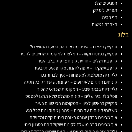
הסניפים שלנו
תפריט ג'ט לק
דף הבית
הצהרת נגישות
בלוג
פנקייק באילת – איפה מוצאים את הטעם המושלם?
פנקייק בפתח תקווה – המלצות למקומות שחייבים להכיר
קרפ בירושלים – חוויית קינוח צרפתי בלב העיר
קרפ באשקלון – איפה ליהנות מקרפ איכותי בעיר
גלידריה מומלצת למשפחות – איך לבחור נכון
קינוחים חגיגיים לאירועים – רעיונות שישדרגו כל חגיגה
גלידריות בבאר שבע – המקומות שכדאי להכיר
וופל בלגי בירושלים – קינוח מושלם שלא תרצו לפספס
פנקייק בראשון לציון – המקומות הכי שווים בעיר
משלוחי קינוחים עד הבית – פתרון מתוק ונוח לכל רגע
איך מכינים פרוזן יוגורט בצורה ביתית קלה ומדויקת
איך מכינים קרפ מושלם לקינוח שוקולד חם בסגנון ביתי
גלידה אוראו ביתית בטעם עשיר עם שימוש בגלידה טריה