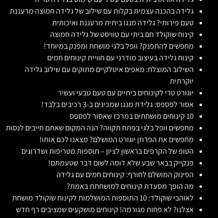
גלידה בהכנה עצמית בקלות עם שילוב של גלידה חמוצה מרעננת
טעם פירותי? גלידה מנגו ביתית מרעננת ואיכותית
קינוח שוקולד חם ביתי עם טוויסט של גלידה חמוצה
מחפשים להתפנק? וופל בלגי מושחת ומפנק במיוחד!
קינוח גלידה בעיצוב מודרני עם חוויית קינוחים חמים
השילוב המוצלח: מאפים איטלקיים מתוקים עם שילוב גלידה
יוקרתית
יוגורט טרי לקינוחים ביתיים עם טעם טבעי ועשיר
אסור לפספס: גלידת מנגו שמכינים ב-3 רכיבים בלבד!
10 קינוחים מושחתים במרכז שאסור לפספס
מחפשים וופל בלגי בפתח תקווה? הנה המקום שאתם חייבים לנסות
מחפשים את הפרוזן יוגורט המושלם? מצאנו לכם אותו!
הטופ של הקרפים בראשון לציון – תוספות מטריפות ושדרוגים
פנקייק בבאר שבע שלא דומה לשום דבר שטעמתם!
הפינוק המושלם לחורף: קינוחים חמים עם גלידה
מה הופך מסעדת קינוחים למושחתת באמת?
לאוהבי שוקולד: 10 התוספות המושלמות לקינוח שוקולד מושחת
אצלנו? לא פחות מגורמה! קינוחים מושקעים שמציבים רף חדש