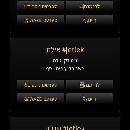
להזמנה
לפרטים נוספים
חייגו
סעו עם WAZE
jetlek# אילת
ג'ט לק אילת
כשר בד״ץ בית יוסף
להזמנה
לפרטים נוספים
חייגו
סעו עם WAZE
jetlek# חדרה