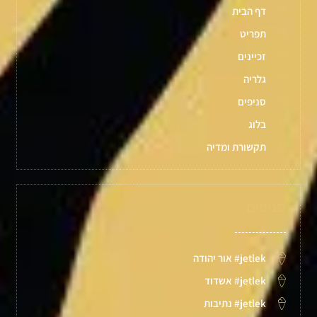
דף הבית
תפריט
זכיינים
גלריה
סניפים
בלוג
תקשורת ומדיה
סניפים
jetlek# אור יהודה
jetlek# אשדוד
jetlek# נתיבות