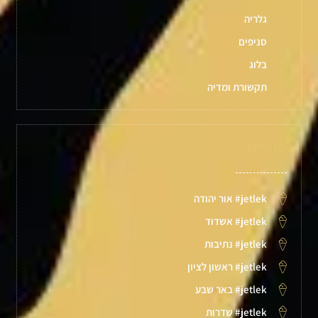
גלריה
סניפים
בלוג
תקשורת ומדיה
סניפים
jetlek# אור יהודה
jetlek# אשדוד
jetlek# נתיבות
jetlek# ראשון לציון
jetlek# באר שבע
jetlek# שדרות