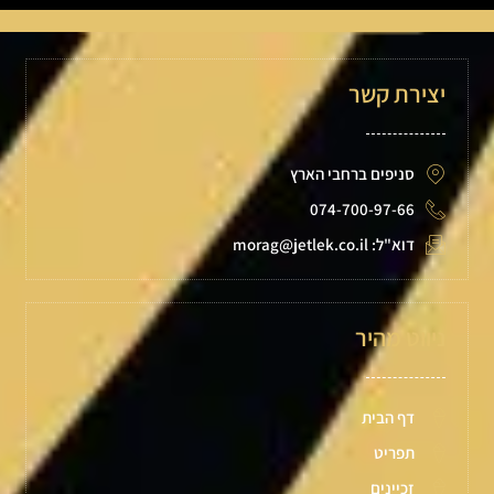
יצירת קשר
סניפים ברחבי הארץ
074-700-97-66
דוא"ל: morag@jetlek.co.il
ניווט מהיר
דף הבית
תפריט
זכיינים